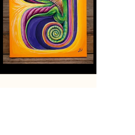
Phone
‪+972 54‑808‑9798‬