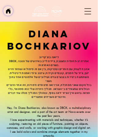
Diana
bochkariov
דיאנה בוצ'קריוב
DBOX, אמנית רב-תחומית ומעצבת, ציירת לייב באירועים של הנובה
בשנים האחרונות.
אוהבת לשחק עם חומרים וטכניקות, בין אם זה פיסול או שחזור רהיט
ישן, ציור על חפצים, קנבסים וקירות, עיצוב גרפי ואמנות דיגיטלית.
משתמשת ביצירות בצבעים עזים ושילובים של אלמנטים אחד בתוך
השני.
בכל מקום שאני מסתכלת, אני רואה פרצופים ודמויות, וזה אחד הדברים
הבולטים שמעוררים בי השראה. תהליך היצירה שלי הוא ספונטני, בלי
תמונה בראש איך הציור יראה בסוף, ובמהלך התהליך מגלה עוד דברים
וחיבורים מעניינים אפשריים.
Hey, I'm Diana Bochkariov, also known as DBOX, a multidisciplinary
artist and designer, and a part of the art team at Nova events over
the past few years.
I love experimenting with materials and techniques, whether it’s
sculpting, restoring an old piece of furniture, painting on objects,
canvases, and walls, or working with graphic design and digital art.
I use bold colors and combine strange elements together in my
artworks.