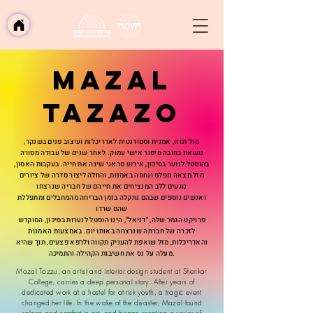
Mazal
tazazo
מזל תזזו, אמנית וסטודנטית לאדריכלות ועיצוב פנים בשנקר,
נושאת בחובה סיפור אישי עמוק. לאחר שנים של עבודה מסורה
בהוסטל לנוער בסיכון, אירוע טראגי שינה את חייה. בעקבות האסון,
מזל מצאה מפלט ונחמה באמנות, והחלה ליצור סדרה של ציורים
נוגעים ללב המנציחים את חייהם של חבריה שנרצחו
ואנשים נוספים שבהם נתקלה בזמן הבריחה מהמחבלים ומתפללת
שהם שרדו
פרויקט הגמר שלה, "דניאל", הינו הוסטל לנערות בסיכון, המוקדש
לזכרה של חברתה שנרצחה באותו יום. באמצעות האמנות
והאדריכלות, מזל שואפת להעניק תקווה ולרפא פצעים, תוך שהיא
מעלה על נס את חשיבות הקהילה והתמיכה.
Mazal Tazzu, an artist and interior design student at Shenkar
College, carries a deep personal story. After years of
dedicated work at a hostel for at-risk youth, a tragic event
changed her life. In the wake of the disaster, Mazal found