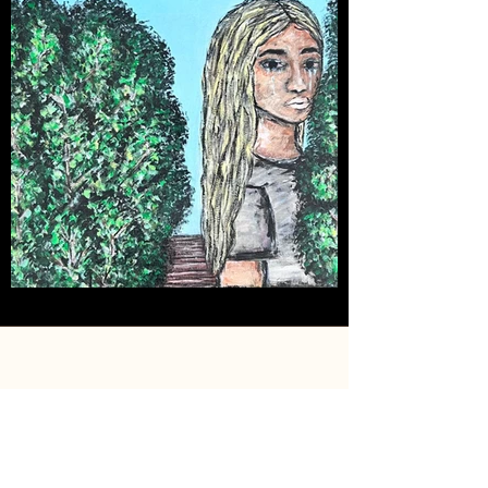
Phone
‪+972 52‑898‑6164‬